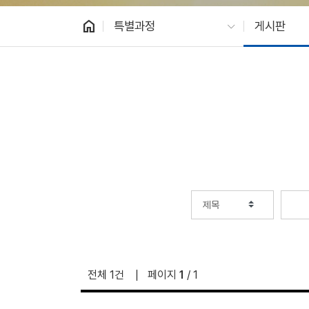
home
특별과정
게시판
전체 1건
페이지
1
/ 1