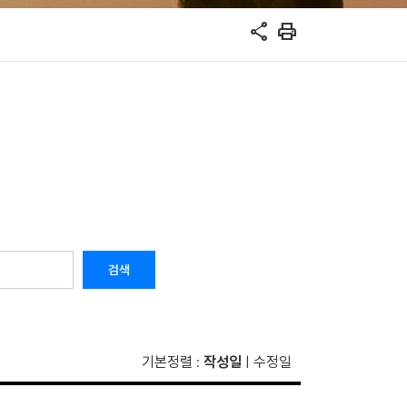
share
print
검색
기본정렬
작성일
수정일
:
|