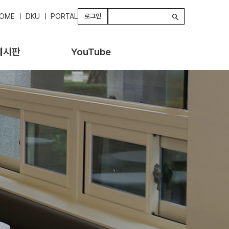
OME
DKU
PORTAL
로그인
search
게시판
YouTube