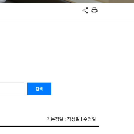
share
print
검색
기본정렬
작성일
수정일
:
|