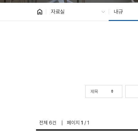
home
자료실
내규
전체 6건
페이지
1
/ 1