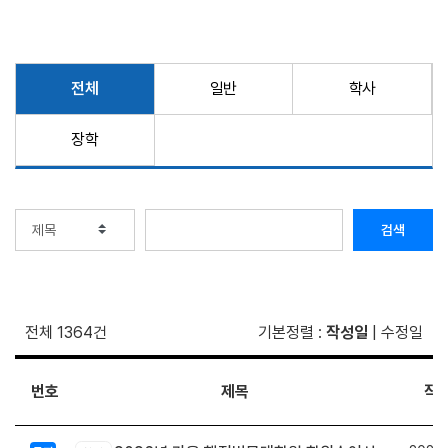
전체
일반
학사
장학
검색
전체 1364건
기본정렬
:
작성일
|
수정일
번호
제목
작