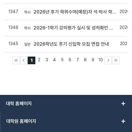
1347
2026.
2026년 후기 학위수여(예정)자 석·박사 학위논문 원문파일 및 인쇄본 제출 안내
학사
1346
2026.
2026-1학기 강의평가 실시 및 성적확인 기간 안내
학사
1345
2026.
2026학년도 후기 신입학 모집 면접 안내
일반
2
3
4
5
6
7
8
9
10
1
add
대학 홈페이지
add
대학원 홈페이지