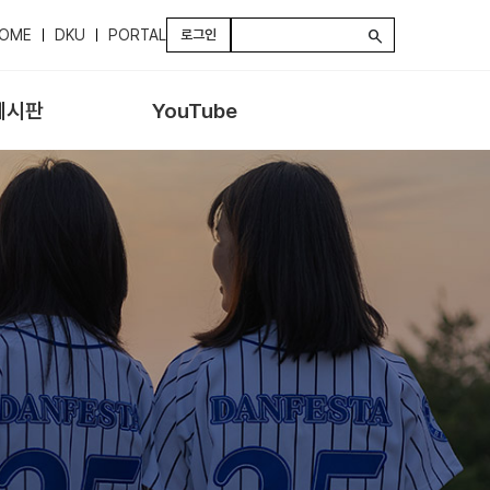
OME
DKU
PORTAL
로그인
search
게시판
YouTube