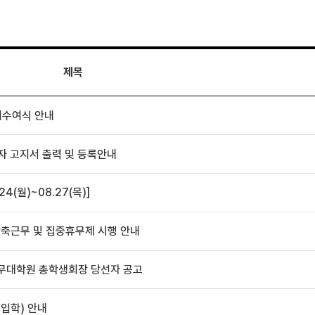
제목
위수여식 안내
자 고지서 출력 및 등록안내
4(월)~08.27(목)]
단축근무 및 집중휴무제 시행 안내
법무대학원 총학생회장 당선자 공고
재입학) 안내