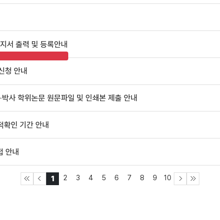
고지서 출력 및 등록안내
 신청 안내
석·박사 학위논문 원문파일 및 인쇄본 제출 안내
성적확인 기간 안내
접 안내
2
3
4
5
6
7
8
9
10
1