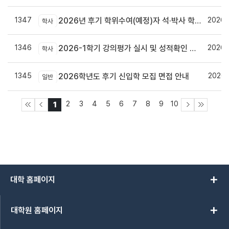
1347
2026.
2026년 후기 학위수여(예정)자 석·박사 학위논문 원문파일 및 인쇄본 제출 안내
학사
1346
2026.
2026-1학기 강의평가 실시 및 성적확인 기간 안내
학사
1345
2026.
2026학년도 후기 신입학 모집 면접 안내
일반
2
3
4
5
6
7
8
9
10
1
add
대학 홈페이지
add
대학원 홈페이지