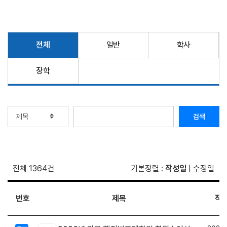
전체
일반
학사
장학
검색
전체 1364건
기본정렬
:
작성일
|
수정일
번호
제목
작