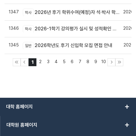
1347
2026.
2026년 후기 학위수여(예정)자 석·박사 학위논문 원문파일 및 인쇄본 제출 안내
학사
1346
2026.
2026-1학기 강의평가 실시 및 성적확인 기간 안내
학사
1345
2026.
2026학년도 후기 신입학 모집 면접 안내
일반
2
3
4
5
6
7
8
9
10
1
add
대학 홈페이지
add
대학원 홈페이지