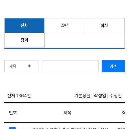
전체
일반
학사
장학
검색
전체 1364건
기본정렬
:
작성일
|
수정일
번호
제목
작