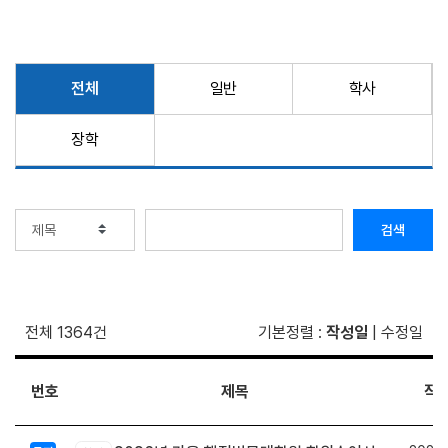
전체
일반
학사
장학
검색
전체 1364건
기본정렬
:
작성일
|
수정일
번호
제목
작