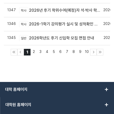
1347
2026.
2026년 후기 학위수여(예정)자 석·박사 학위논문 원문파일 및 인쇄본 제출 안내
학사
1346
2026.
2026-1학기 강의평가 실시 및 성적확인 기간 안내
학사
1345
2026.
2026학년도 후기 신입학 모집 면접 안내
일반
2
3
4
5
6
7
8
9
10
1
add
대학 홈페이지
add
대학원 홈페이지