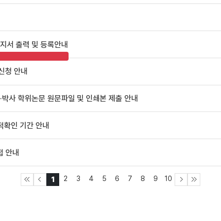
고지서 출력 및 등록안내
 신청 안내
석·박사 학위논문 원문파일 및 인쇄본 제출 안내
성적확인 기간 안내
접 안내
2
3
4
5
6
7
8
9
10
1