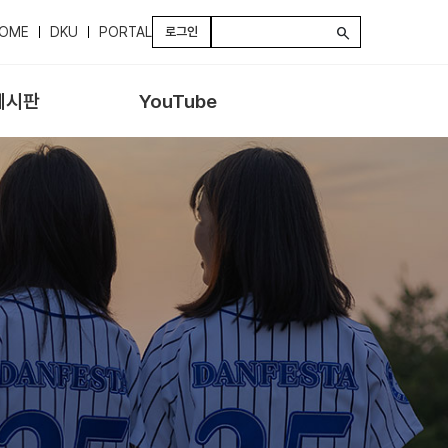
OME
DKU
PORTAL
로그인
search
게시판
YouTube