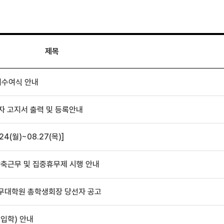
제목
위수여식 안내
자 고지서 출력 및 등록안내
4(월)~08.27(목)]
단축근무 및 집중휴무제 시행 안내
법무대학원 총학생회장 당선자 공고
재입학) 안내