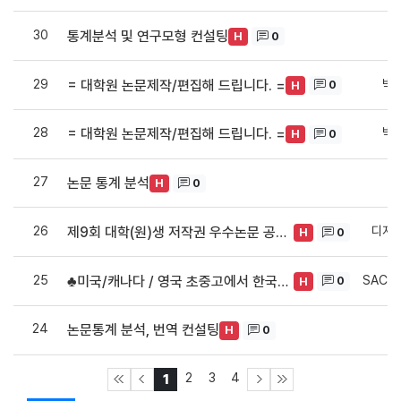
30
허
통계분석 및 연구모형 컨설팅
0
H
29
박
= 대학원 논문제작/편집해 드립니다. =
0
H
28
박
= 대학원 논문제작/편집해 드립니다. =
0
H
27
I
논문 통계 분석
0
H
26
디자
제9회 대학(원)생 저작권 우수논문 공모전 (~09/12)
0
H
25
SACE
♣미국/캐나다 / 영국 초중고에서 한국문화교류 보조교사 인턴쉽♣
0
H
24
새
논문통계 분석, 번역 컨설팅
0
H
2
3
4
1