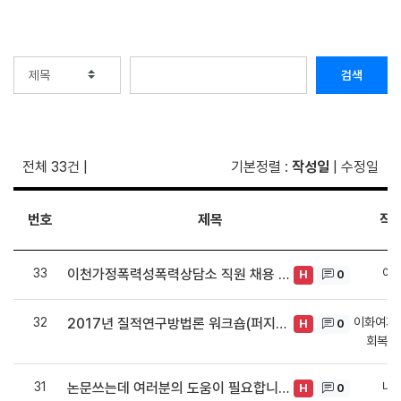
검색
전체 33건
|
기본정렬
:
작성일
|
수정일
번호
제목
작
33
이
이천가정폭력성폭력상담소 직원 채용 공고(상담+강의)
0
H
32
이화여자
2017년 질적연구방법론 워크숍(퍼지셋 (fs/QCA)) 개최 안내
0
H
회복지
31
나
논문쓰는데 여러분의 도움이 필요합니다.
0
H