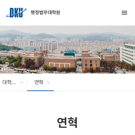
Skip to Main Content
menu
행정법무대학원
대학원 소개
연혁
연혁