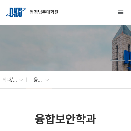
Skip to Main Content
menu
행정법무대학원
학과/전공
융합보안학과
융합보안학과