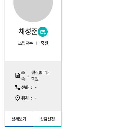
채성준
초빙교수
죽전
소
행정법무대
속
학원
전화
-
위치
-
상세보기
상담신청