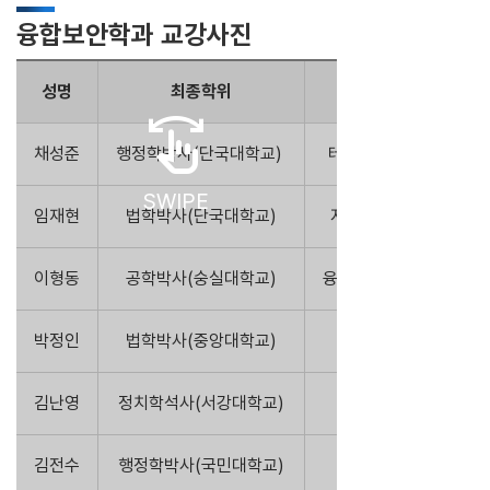
융합보안학과 교강사진
성명
최종학위
담당과목
swipe
채성준
행정학박사(단국대학교)
테러리즘과 정보
SWIPE
임재현
법학박사(단국대학교)
지식재산권연구
이형동
공학박사(숭실대학교)
융합보안기술연구
박정인
법학박사(중앙대학교)
디지털증거법
김난영
정치학석사(서강대학교)
법죄수사론
김전수
행정학박사(국민대학교)
재난예방실무