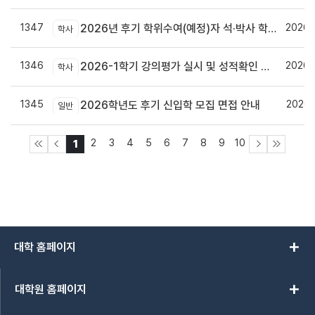
1347
2026.
2026년 후기 학위수여(예정)자 석·박사 학위논문 원문파일 및 인쇄본 제출 안내
학사
1346
2026.
2026-1학기 강의평가 실시 및 성적확인 기간 안내
학사
1345
2026.
2026학년도 후기 신입학 모집 면접 안내
일반
2
3
4
5
6
7
8
9
10
1
add
대학 홈페이지
add
대학원 홈페이지