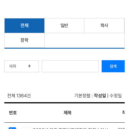
전체
일반
학사
장학
검색
전체 1364건
기본정렬
:
작성일
|
수정일
번호
제목
작